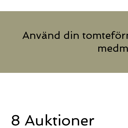
Använd din tomteför
medmä
8 Auktioner