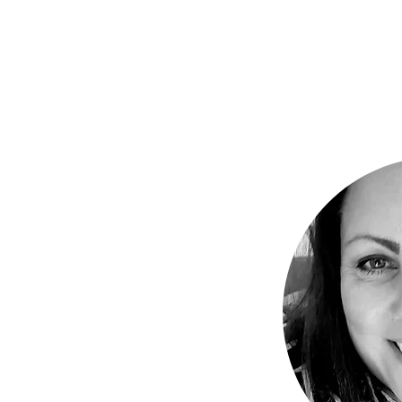
Svensk desig
bakom