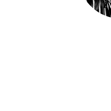
Hej! Jag som li
Linn Westanbäck
konstnär bosatt 
Det är en härlig
tomtar och se dem
sedan några år ti
konstnärliga ver
skapandet är min
men lera som mat
senaste åren och
skapande i det t